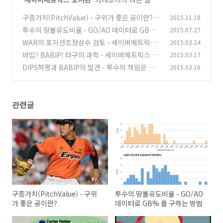
구종가치(PitchValue) - 구위가 좋은 공이란?
2015.11.18
(1
투수의 땅볼유도비율 - GO/AO 데이터로 GB%
2015.07.27
7)
를 구하는 방법
WAR의 포지션조정상수 검토 - 세이버메트릭스
2015.03.24
(4)
onKBO
바빕? BABIP! 타구의 과학 - 세이버메트릭스 현
2015.03.17
(8)
대 피칭이론 정립
DIPS혁명과 BABIP의 발견 - 투수의 책임은 어
2015.03.16
(2)
디까지?
(2)
관련글
구종가치(PitchValue) - 구위
투수의 땅볼유도비율 - GO/AO
가 좋은 공이란?
데이터로 GB% 를 구하는 방법