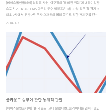
[베이스볼인플레이] 임창용 사건, 야구장의 '합의된 위험'에 대하여일간
스포츠 2016.08.31 KIA 마무리 투수 임창용은 8월 27일 광주 홈 경기 9
회초 2사에서 두산 2루 주자 오재원의 머리 쪽으로 강한 견제구를 던졌
다. 이 플레이는 두산의 항의와 임창용과 오재원에 대한 주심의 경고, 그
2018. 1. 6.
리고 이틀 뒤 KBO의 임창용 3경기 출장정지 징계로 이어졌다. 이 사건에
대해 생각을 정리했다. 1. 임창용은 '미친짓'을 했다. 고의든, 실수든, 사
고든 주자 머리로 강속구 견제구를 던진 건 여햐튼 '미친짓'이 맞다고 본
다. 2. 하지만 '살인미수'니 '선수생명이 걸린 문제' 같은 수사에는 전적
으로 동의하기 어렵다. 시속 140킬로미터짜리 야구공을 맞으면 물론 죽
을 수도 있고, 크게 다칠 수도 있겠다. 하지만 ..
풀카운트 승부에 관한 통계적 관찰
[베이스볼인플레이] '풀 카운트' 코너 몰렸다면..슬라이더를 던져라일간