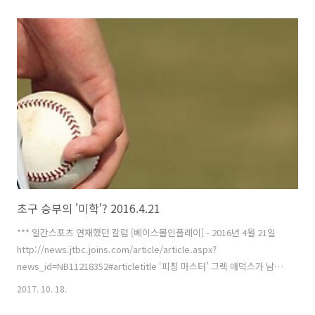
높았다”라는 것이다. 그런데, 높은 공은 정말 나쁜 것일까. 삼성 코칭스
태프는 지난해 투수들에게 높은 직구 승부를 자주 주문했다. 염경엽 넥센
감독은 지난해 마무리 손승락에 대해 "높은 코스 활용이 아쉽다"는 말을
하곤 했다. 2015년 시즌 KBO리그 우타자들의 로케이션별 타격 결과를
히트맵(Heatmap)으로 표시해봤다. 각 존 안에 표시된 숫자는 타율, 장
타율, 그리고 홈런율이다. 가운데 9등분한 구역이 통..
초구 승부의 '미학'? 2016.4.21
*** 일간스포츠 연재했던 칼럼 [베이스볼인플레이] - 2016년 4월 21일
http://news.jtbc.joins.com/article/article.aspx?
news_id=NB11218352#articletitle ‘피칭 마스터’ 그렉 매덕스가 남겼
다는 명언 중 이런 게 있다고 한다. “내가 가진 최고의 승부구는 초구 스
2017. 10. 18.
트라이크다.” 그는 통산 355승(역대8위) 3371탈삼진(역대10위) 최초의