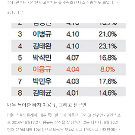
2014년부터 시작된 타고투저는 올시즌 초반 다소 주춤한 듯 보였다. 하
지만 시즌 중반을 넘으며 다시 배트가 불을 뿜었다. 경기당 득점은 역대
2018. 1. 4.
최고였던 2014년의 5.6점을 추월할 조짐이다. 화끈한 공격야구는 장점
도 있지만 정도를 넘으면 단점이 된다. 경기시간이 너무 길어지고 투수의
보호와 성장에 나쁜 영향을 준다. 바다 건너 미국 메이저리그(ML)에서는
양상이 반대다. 2000년대 들어 경기당 득점이 점점 즐어들더니 급기야
2014년에는 4.07점까지 떨어졌다. 1981년(4.0점) 이후 33년 만에 최저
였다. 그들의 고민은 너무 적은 득점이었고, 다양한..
매우 특이한 타자 이용규, 그리고 선구안
[베이스볼인플레이] 매우 특이한 타자 이용규, 그리고 선구안 - 일간스포
츠 2016년 6월17일 이용규는 삼진을 잘 당하지 않는 타자다. 6월 12일
현재 239타석에 12삼진으로 타석당 5%로 리그 1위다. 그 반대편에는