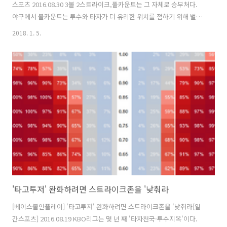
스포츠 2016.08.30 3볼 2스트라이크,풀카운트는 그 자체로 승부처다.
야구에서 볼카운트는 투수와 타자가 더 유리한 위치를 점하기 위해 벌이
는 전략싸움이다. 하지만 풀카운트가 되면 결국 피할 곳이 없어진다. '진
2018. 1. 5.
검 승부'다. 파울로 승부가 연장되는 경우를 제외하면 볼넷, 삼진, 타격
셋 중 하나의 결과가 나와야 한다. 올해 전체 타석 중 풀카운트 승부 비율
은 13.7%다. 전체 볼카운트 중 2-2와 1-2 다음으로 높은 비중이다. 타석
당 풀카운트 승부비율은 해마다 조금씩 다르다. 그런데 흥미로운 사실이
발견된다. 연도별 풀카운트 비율은 리그 평균득점과 거의 일치하는 추세
를 보인다. 타고시즌에는 풀카운트가 많고 타저시즌에는 적다...
'타고투저' 완화하려면 스트라이크존을 '낮춰라
[베이스볼인플레이] '타고투저' 완화하려면 스트라이크존을 '낮춰라[일
간스포츠] 2016.08.19 KBO리그는 몇 년 째 '타자천국·투수지옥'이다.