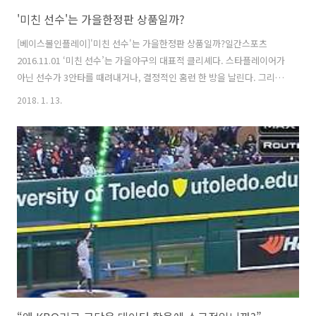
'미친 선수'는 가을한정판 상품일까?
[베이스볼인플레이]'미친 선수'는 가을한정판 상품일까?일간스포츠
2016.11.01 ‘미친 선수’는 가을야구의 대표적 클리셰다. 스타플레이어가
아닌 선수가 3안타를 때려내거나, 결정적인 홈런 한 방을 날린다. 그리고
"역시 포스트시즌엔 '미친 선수'가 나와야 이긴다"는 말이 따라붙는다.
2018. 1. 13.
이 '미친 선수'의 정체는 과연 뭘까. 가을이란 계절의 특이종일까, 아니면
다른 무엇일까. 2015년 한국시리즈(KS)는 확실히 '미친 선수'의 무대였
다. 두산 정수빈은 KS 5경기 동안 17타석(14타수)에서 타율 0.571
OPS(출루율+장타율) 1.647을 기록하며 두산의 우승을 이끌었다. 시리
즈 MVP도 그의 차지였다. 정규시즌 정수빈의 OPS는 0.752였다. 플레이
오프(PO)는 약간 달랐다. 시리즈 최고 타자는..