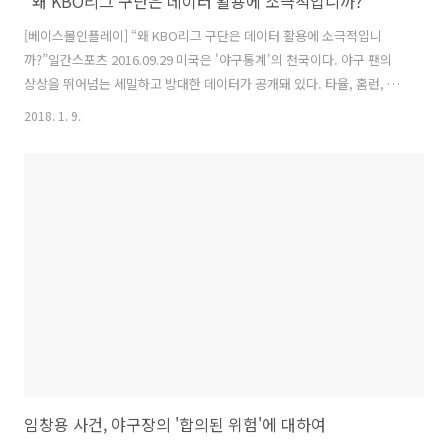
“왜 KBO리그 구단은 데이터 활용에 소극적입니까?”
[베이스볼인플레이] “왜 KBO리그 구단은 데이터 활용에 소극적입니
까?”일간스포츠 2016.09.29 미국은 '야구통계'의 천국이다. 야구 팬의
상상을 뛰어넘는 세밀하고 방대한 데이터가 공개돼 있다. 타율, 홈런, 타
점 등 고전적인 기록은 논할 바도 아니다. 야수의 수비범위나 송구능력,
2018. 1. 9.
타구방향 등은 이제 기본이 됐다. 메이저리그 공식사이트(mlb.com)가
2007년 '피치FX'를 도입한 이후 구종, 투구궤적, 스트라이크존 통과위치
등 정보도 손쉽게 접할 수 있다. 메이저리그는 2015년 스탯캐스트
(STATCAST)를 공식 런칭했다. 이젠 타구속도와 각도, 수비수의 반응시
간, 주자의 주루속도 등도 측정되고 대중에 공개된다. 야구의 많은 것이
'보이지 않는 그 무엇'이 아닌 객관적이고 명료한 숫자로 표현..
임창용 사건, 야구장의 '합의된 위험'에 대하여