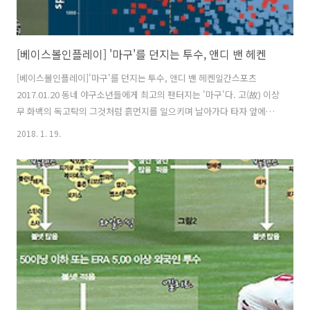
[베이스볼인플레이] '마구'를 던지는 투수, 앤디 밴 헤켄
[베이스볼인플레이]'마구'를 던지는 투수, 앤디 밴 헤켄일간스포츠
2017.01.20 동네 야구소년들에게 최고의 팬터지는 '마구'다. 고(故) 이상
무 화백의 독고탁의 그것처럼 흙먼지를 일으키며 날아가다 타자 앞에서
갑자기 솟아오르거나, 좌우로 꾸불거리며 날아가는 공이다. 하지만 현실
2018. 1. 19.
에선 존재할 수 없다. 물리법칙을 거스르는 일이기 때문이다. 하지만 시
속 150km 강속구를 던지고 치는 것도 어떤 면에서 인체의 법칙을 거스
르는 일이다. 이런 공이 투수의 손끝을 떠나 홈플레이트 상공에 도달하기
까지 걸리는 시간은 0.4초 정도다. 날아오는 공의 궤적을 포착한 시각정
보가 뇌에 전달되는 데 0.15초 시간이 소비된다. 나머지 0.25초 안에 근
육에 타격 명령을 내리고 몸이 그에 반응해야 한다. 일반적으로 불가능..