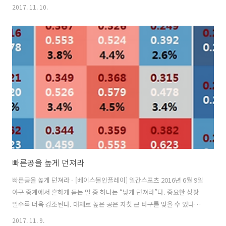
최준석이 있다. 타석당 삼진비율이 27.1%다. 리그 평균은(17.3%)을 크
2017. 11. 10.
게 웃돈다. 헛방망이질을 하며 삼진으로 돌아서는 타자를 보며 선구안이
나쁘다고 말한다. 그렇다면 이용규는 선구안이 좋은, 눈이 좋은 타자일
까. 삼진을 당하지 않기 위해서는 세 가지 방법이 있다.올해 타석당 삼진
비율에서 이용규 다음으로 낮은 선수가 김성현으로 6.2%다. 그런데 김
성현은 전체 225타석 중 2스트라이크(S) 전에 타격한 타석이 65%이고,
타석당 투구수가 3.3개로 규정타석 타자 중 가장 적다...
빠른공을 높게 던져라
빠른공을 높게 던져라 - [베이스볼인플레이] 일간스포츠 2016년 6월 9일
야구 중계에서 흔하게 듣는 말 중 하나는 “낮게 던져라”다. 중요한 상황
일수록 더욱 강조된다. 대체로 높은 공은 자칫 큰 타구를 맞을 수 있다는
게 이유다. 투수가 불의의 한방을 맞은 뒤에도 늘 따라 붙는 말이 “제구가
2017. 11. 9.