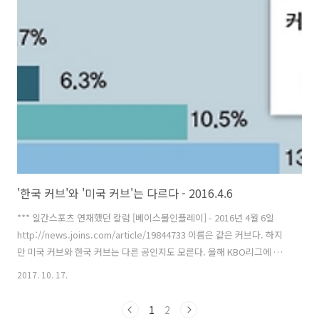
4연속 사이영상, 유일한 17년 연속 15승 같은 업적을 남겼다. 초구 스트
라이크는 투수 최고의 무기일 수도 있다. KBO리그 2010~2015시즌에서
첫 번째 카운트가 스트라이크였을 때 타율은 0.244다. 지난해 이보다 낮
은 피안타율을 기록한 투수는 2명 뿐이었다. 초구 볼이라면 0.284로 올
라간다...
'한국 커브'와 '미국 커브'는 다르다 - 2016.4.6
*** 일간스포츠 연재했던 칼럼 [베이스볼인플레이] - 2016년 4월 6일
http://news.joins.com/article/19844733 이름은 같은 커브다. 하지
만 미국 커브와 한국 커브는 다른 공인지도 모른다. 올해 KBO리그에 등
록된 외국인 투수는 20명이다. 2015년엔 27명이었다. 외국인 투수는 대
2017. 10. 17.
체로 팀 선발 로테이션에서 상위 순번을 맡는다. 성적도 더 좋다. 이유를
‘구종’에서 찾아보면 어떨까. 2015년 외국인 투수 패스트볼 평균구속은
1
2