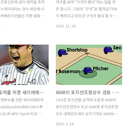
lay-by-play 데이터도 없었
이버메트릭스 도입 초기에 이 새로운 아
리즈포인트와 공의 궤적을 추적
야구를 보며 “구위가 좋다”라는 말을 자
 “아니야 클러치히터는 존재
이디어의 파격적 가치를 드러내는데 앞장
hFX 데이터라는 것이 세상에 나
주 합니다. 그런데 “구위”란 뭘까요?구속
론 조차 할 수 없었다. (그들도
을 섰습니다. 세월이 흘렀고 MLB에서 세
이버메트리션들은 격한 환호를
이 빠르다고 무조건 구위가 좋다 할 수는
이버메트릭스는 혁신자가 아니라 주류의
 첫 선을 보인 것은 MLB
없을겁니다. 공의 움직임 또는 볼끝이 구
.
2015. 11. 18.
지배자가 되었습니..
레이오프 부터 였을 겁니다.
위라고 말하는 이도 있습니다. 구속=구위
대는 세이버메트릭스의 황금기라
라고 생각하는 것보다는 좀더 낫지만 불
은 시기였습니다. 2001년 보로
분명한 것은 마찬가지입니다. 공의 움직
 DIPS혁명은 타격 분야에
임 = 구위 라고 말하는 것이 의미있는 정
정체상태였던 피칭 이론의 급
의가 되고 그것을 통해 투수 또는 투구를
 추동하며 새로운 10년을 열
평가하려면 다음 3가지가 성립해야 합니
6년 톰탱고의 theBook 이 기대
다. 1) 공의 무브먼트가 좋으면 타자 상대
xpectancy) 모델을 기반으로
로 더 좋은 결과를 얻는다.2) 공의 무브먼
nValue) 승리확율(WPA)로
트를 측정할 기준이 있어야 한다. 3) 2번
WPA, 클로저를 위한 세이버메트릭스
WAR의 포지션조정상수 검토 - 세이버메트릭스 onKBO
일련의 거대통합이론을 만들어
의 기준을 가지고 실제로 그 양을 측정할
과정은 정말 거칠 것이 없어
수 있는 수단이 있어야 한다. 이런 전체가
불펜투수를 위한 세이버메트릭
14시즌 포지션별 공격력 수준과 WAR의
 그 사이 변방의 기행 또는 호
성립하지 못하면 “구위=무브먼트”라고
babilityAddedKBO2014 투
포지션조정상수 비교 WAR와 포지션조정
였던 세이버메트릭스는 오클랜
말하는 것은 “구위=구속”이라고 말하는
p30 과 WPA Top30 비교 한현
상수 대체선수대비 승리기여도 WAR는
 신화를 계기..
것보다 오히려 못합니다. ..
, 안지만, 봉중근 이 글에서 사
포지션과 상관없이 선수들의 승리기여도
2015. 3. 24.
기대득점(RunExpectabcy)
를 측정하기 위한 세이버메트릭스 지표입