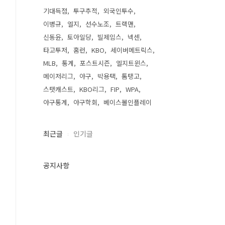
기대득점
투구추적
외국인투수
이병규
엘지
선수노조
트랙맨
신동윤
토아일당
빌제임스
넥센
타고투저
홈런
KBO
세이버메트릭스
MLB
통계
포스트시즌
엘지트윈스
메이저리그
야구
박용택
톰탱고
스탯캐스트
KBO리그
FIP
WPA
야구통계
야구학회
베이스볼인플레이
최근글
인기글
공지사항