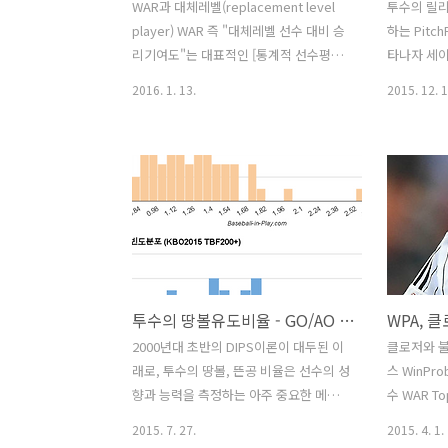
다'고 일축했다. 안타를 억제하는 것이 투
기에 대한 p
WAR과 대체레벨(replacement level
투수의 릴
수의 가장 중요한 책임이고 역할인데 ---
다. 누구도
player) WAR 즉 "대체레벨 선수 대비 승
하는 Pitc
리그 최고의 투수나 평균이하의 투수나
해” 라고 반
리기여도"는 대표적인 [통계적 선수평가
타나자 세
안타억제능력이..
마..
지표]입니다. 하지만 세이버메트릭스가
보냈습니다.
2016. 1. 13.
2015. 12. 1
지상의 가치로 여기는 [객관성]이라는 관
2006 플
점에서 보면 아주 아슬아슬한 경계선 위
2000년
에 있는 지표이기도 합니다. 계산이 복잡
고 해도 좋
할수록 더 정확할 것이라는 편견과 달리,
스맥크라켄의
WAR은 정확도에서 장점을 갖고 있지는
비해 다소 
못합니다. 오히려 반대입니다. 타격, 수
격한 발전을
비, 주루, 피칭 각각의 평가지표를 종합해
었고, 200
서 단일척도로 환산하는 과정에서 개별
득점(RunE
요소의 평가정확도는 조금씩 마모될 수
득점가치(Ru
투수의 땅볼유도비율 - GO/AO 데이터로 GB% 를 구하는 방법
밖에 없습니다. 또 수비, 주루 요인의 평가
확장되는 
는 피칭과 타격에 비해 정확도가 떨어지
내기까지의 
2000년대 초반의 DIPS이론이 대두된 이
클로저와 
는 평가지표를 사용할 수 밖에 없기도 합
보였습니다.
래로, 투수의 땅볼, 뜬공 비율은 선수의 성
스 WinPro
니다. 투수와 야수, 서로 다른 필딩 포지
사처럼 보
향과 능력을 측정하는 아주 중요한 메트
수 WAR To
션, 타격-주루-수비 각각..
드의 머니볼
릭스가 되었습니다. 올해 개편된 KBO홈
희, 김진성
2015. 7. 27.
2015. 4. 1.
페이지 기록실에서 투수의 AO(뜬공아
용하고 있는 