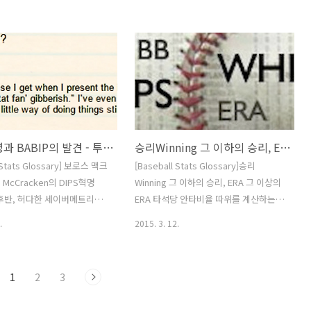
(WinProbability) 개념에
니다. 이를 위해서는 야수의 경우 공격, 수
상세한 소개는 다음 링크를 참
비, 주루에 관한 평가지표들이 필요한데
요. 기대득점과 득점가치
수비와 주루관련 스탯이 아직은 사용불가
seball-in-play.com/70WPA,
능하기 때문에 대체로 공격부분에 한정해
 승리가치, 레버리지인덱스
서 WAR을 계산하고 합니다. 이 경우 수비
seball-in-play.com/110 세이
난이도가 서로 다른 포지션 차이를 고려
는 야구경기 자체와 선수들에
하기 위해 [포지션 조정상수]를 사용합니
유용한 지식을 제공합니다. 그
다. 예를들어 수비난이도가 가장 낮다고
DIPS혁명과 BABIP의 발견 - 투수의 책임은 어디까지?
승리Winning 그 이하의 승리, ERA 그 이상의 ERA
 계량적인 수치로 되어 있어
보는 1루수의 경우 MLB에서는 -12.5점을
 객관적으로 보입니다. 하지
조정합니다. 일종이 패널티입니다. 공격
 Stats Glossary] 보로스 맥크
[Baseball Stats Glossary]승리
양날이 검입니다. 더 정확하고
력이 높은 선수들이 적은 유격수는 MLB
 McCracken의 DIPS혁명
Winning 그 이하의 승리, ERA 그 이상의
기준 +7.5점을 조정합니다. 어드밴티지입
 후반, 허다한 세이버메트리션
ERA 타석당 안타비율 따위를 계산하는
니다. 다만 이 포지션 조정상수에 대해
]의 영향을 제거하여 [투수]가
[타율] 대신, 야구경기의 진짜 목적 “득점
.
2015. 3. 12.
오..
 실점 만으로 측정되는 평가
을 만드는 생산력”을 측정하기 위해
 위해 골머리를 앓고 있을 때,
RC:Runs Created 라는 타격지표가 만들
다른 발상을 떠올린 서른살짜
어진 것이 1985년이었습니다. 반면 투수
1
2
3
로스 맥크라켄Voros
의 평가지표에 관해서는 1990년대 후반
en이 등장합니다. 그는 당대 세
에 이르기까지 확연한 진보를 찾아보기