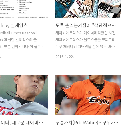
tch by 빌제임스
도루 손익분기점이 "객관적으로" 계산될 수 있을까
rdball Times Baseball
세이버메트릭스가 마이너리티였던 시절
2008 에 실린 빌제임스의 글
세이버메트릭스가 올드스쿨을 무찌르며
ch 의 부분 번역입니다.이 글은
야구 패러다임 지배권을 손에 넣는 과정
에 대한 통계적 분석이라기 보
에서 혁혁한 공을 세운 첨병들이 몇 있는
.
2016. 1. 22.
논제를 다루는 세이버메트릭스
데 도루와 희생번트의 손익분기점에 관한
관한 것입니다. (번역의 품질
것도 빼놓을 수 없습니다. 빌제임스가 일
장담하기 어렵습니다. ) 세이버
찍이 그의 [십계명] 4번째에서 “70% 이
초창기 그러니까 공룡들이 아메
상의 성공율이 아니면 도루하자 마라”며
서부지구를 산책하던 그 시절
갈파했고 톰 탱고와 그의 동료가 쓴
 근본적인 오류를 범했었다. 내
theBook은 그에 대한 거의 완벽한 이론
 어떤 글에서 “클러치히터는
적 분석을 덧붙였습니다. 한국에서도 비
는다”고 단언해버렸다. 사실
슷했는데, 희생번트는 결코 공격팀에 이
 이 문제를 제대로 다룰 만한
로운 작전이 아니며 도루 역시 상당히 높
새로운 데이터, 새로운 세이버메트릭스
구종가치(PitchValue) - 구위가 좋은 공이란?
 있지도 않았다. 우리에겐 경
은 성공율이 아닌 한 그렇다는 주장이 세