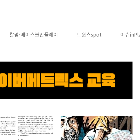
칼럼-베이스볼인플레이
트윈스spot
이슈inPl