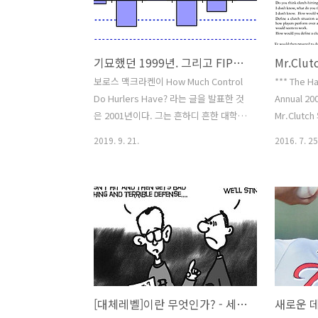
기묘했던 1999년. 그리고 FIP의 탄생
Mr.Clu
보로스 맥크라켄이 How Much Control
*** The Ha
Do Hurlers Have? 라는 글을 발표한 것
Annual 
은 2001년이다. 그는 흔하디 흔한 대학원
Mr.Clut
생 중 하나였지만 이 글을 통해 야구분석
클러치히팅
2019. 9. 21.
2016. 7. 25
의 패러다임을 통째로 바꾸어놓는다. 그
다는, 그 
는 타자 배트에 맞아 페어그라운드로 날
이 시각에 
아간 공이 안타가 될지 아웃이 될지는 ---
은, 물론 
투수의 능력이나 책임이 아니라, (거의)
메트릭스 
전적으로 운이거나 또는 수비의 몫이라고
리칸리그 
주장했다. 세이버메트릭스가 막 대중적
에, 우리는
관심을 받던 시절이다. 주류 야구계에 대
동료 하나는
한 영향력은 지금보다 휠씬 약했을지언정
존재하지 않
--- 매니아들의 열정과 결기는 오히려 더
그때 우리는
[대체레벨]이란 무엇인가? - 세이버메트릭스의 문제아 WAR
뜨거웠다. 사람들을 그의 주장을 '미쳤
능력을 갖고