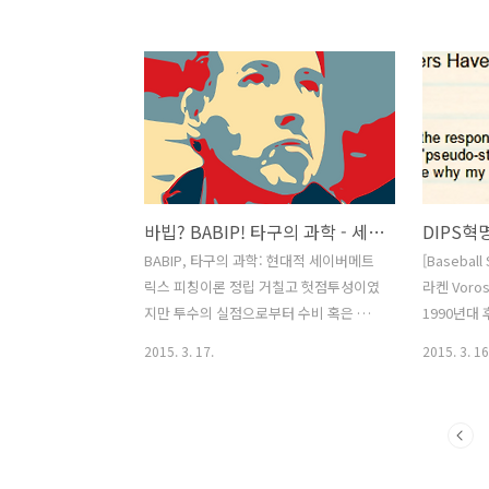
웃), GO(땅볼아웃) 기록이 제공되고 있는
또는 승리확율
것은 그래서 아주 반갑고 고무적인 일입
대해 좀더 
니다. GB%는 투수의 특징이 드러나는 가
조해주십시
장 “안정적인” 메트릭스입니다. ERA는
http://ba
말할 것도 없고 FIP 조차 홈런이 차지하는
승리확율,
비중으로 인해 신뢰할 만한 정보를 얻기
http://ba
위해서는 꽤 많은 데이터 샘플 사이즈가
버메트릭스
필요합니다. 하지만 GB%는 200타석이
대한 많은 
바빕? BABIP! 타구의 과학 - 세이버메트릭스 현대 피칭이론 정립
나 300타석 정도의 샘플사이즈로도 통계
중 대부분은
적으로 신뢰할 만한 데이터를 얻을 수 있
서 명확하고
BABIP, 타구의 과학: 현대적 세이버메트
[Baseball
습니다. 피칭의 결과를 "타격하지 않은 결
만 이것은 
릭스 피칭이론 정립 거칠고 헛점투성이였
라켄 Voros
과"(BB, SO)와 그외 나머지 타격한 결과
객관..
지만 투수의 실점으로부터 수비 혹은 행
1990년대
로 나누어서 볼때, “..
운 같은 다른 요인을 구분해낼 수 있는 방
들이 [수비
2015. 3. 17.
2015. 3. 16
법론을 처음으로 찾아낸 2001년 보로스
책임져야 할
맥크라켄의 DIPS이론으로부터 세이버메
지표를 찾기
트릭스의 새로운 진전이 본격적으로 시작
이와 전혀 
됩니다. 첫번째 논점은 홈런, 볼넷, 삼진
리 청년 보
을 제외하고 방망이에 공이 맞아 그라운
McCrack