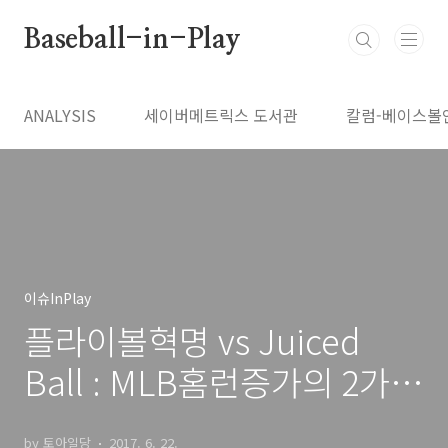
본문 바로가기
Baseball-in-Play
ANALYSIS
세이버메트릭스 도서관
칼럼-베이스볼
이슈InPlay
플라이볼혁명 vs Juiced
Ball : MLB홈런증가의 2가지
가설
by 토아일당
2017. 6. 22.