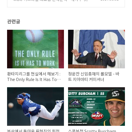
관련글
환타지리그를 현실에서 해보기 :
정운찬 신임총재의 롤모델 - 바
The Only Rule Is It Has To
트 지아마티 커미셔너
Work
부상에서 돌아온 류현진의 회전
스콧부첨 Scotty Burcham,