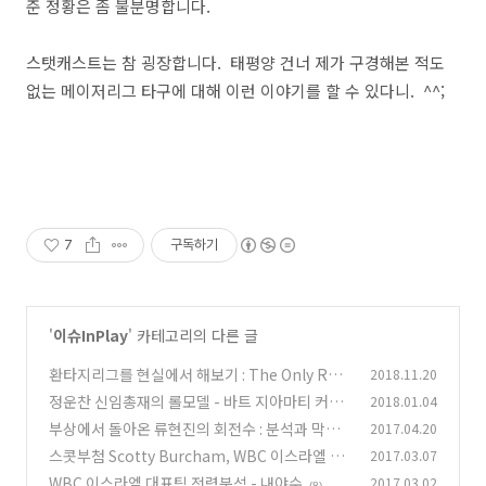
준 정황은 좀 불분명합니다.
스탯캐스트는 참 굉장합니다. 태평양 건너 제가 구경해본 적도
없는 메이저리그 타구에 대해 이런 이야기를 할 수 있다니. ^^;
7
구독하기
'
이슈InPlay
' 카테고리의 다른 글
환타지리그를 현실에서 해보기 : The Only Rule
2018.11.20
Is It Has To Work
정운찬 신임총재의 롤모델 - 바트 지아마티 커미
2018.01.04
(8)
셔너
부상에서 돌아온 류현진의 회전수 : 분석과 막말
2017.04.20
(8)
사이
스콧부첨 Scotty Burcham, WBC 이스라엘 유
2017.03.07
(8)
격수 23살
WBC 이스라엘 대표팀 전력분석 - 내야수
2017.03.02
(9)
(8)