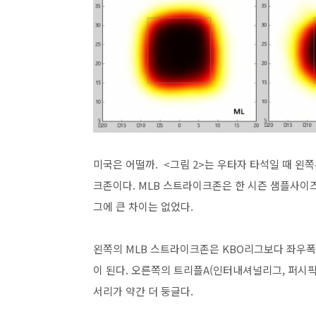
미국은 어떨까. <그림 2>는 우타자 타석일 때 왼
크존이다. MLB 스트라이크존은 한 시즌 샘플사이
그에 큰 차이는 없었다.
왼쪽의 MLB 스트라이크존은 KBO리그보다 좌우폭
이 된다. 오른쪽의 트리플A(인터내셔널리그, 퍼시
서리가 약간 더 둥글다.