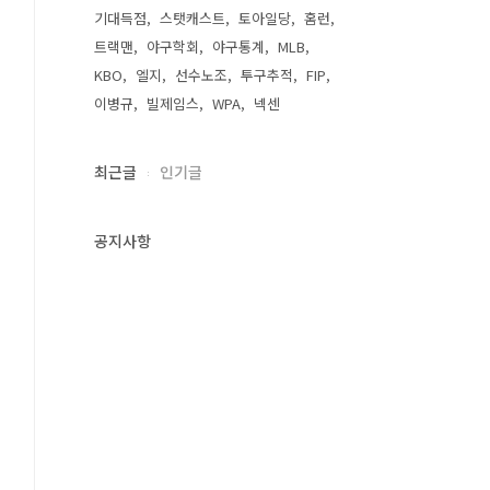
기대득점
스탯캐스트
토아일당
홈런
트랙맨
야구학회
야구통계
MLB
KBO
엘지
선수노조
투구추적
FIP
이병규
빌제임스
WPA
넥센
최근글
인기글
공지사항