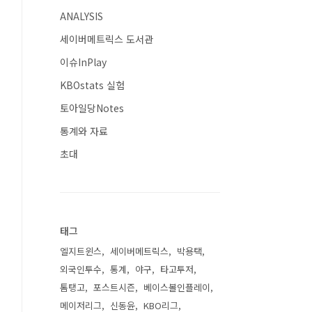
ANALYSIS
세이버메트릭스 도서관
이슈InPlay
KBOstats 실험
토아일당Notes
통계와 자료
초대
태그
엘지트윈스
세이버메트릭스
박용택
외국인투수
통계
야구
타고투저
톰탱고
포스트시즌
베이스볼인플레이
메이저리그
신동윤
KBO리그