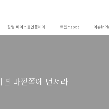
칼럼-베이스볼인플레이
트윈스spot
이슈inPl
려면 바깥쪽에 던져라