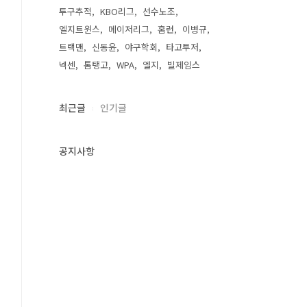
투구추적
KBO리그
선수노조
엘지트윈스
메이저리그
홈런
이병규
트랙맨
신동윤
야구학회
타고투저
넥센
톰탱고
WPA
엘지
빌제임스
최근글
인기글
공지사항