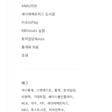
ANALYSIS
세이버메트릭스 도서관
이슈InPlay
KBOstats 실험
토아일당Notes
통계와 자료
초대
태그
야구통계
스탯캐스트
통계
토아일당
박용택
기대득점
베이스볼인플레이
MLB
야구
FIP
세이버메트릭스
KBO
포스트시즌
외국인투수