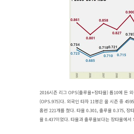
2016시즌 리그 OPS(출루율+장타율) 톱10에 든 외
(OPS.975)다. 외국인 타자 11명은 올 시즌 중 45
홈런 221개를 쳤다. 타율 0.301, 출루율 0.375, 장
율 0.437이었다. 타율과 출루율보다는 장타율에서