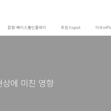
칼럼-베이스볼인플레이
트윈스spot
이슈inPl
현상에 미친 영향