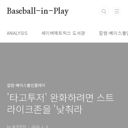
본문 바로가기
Baseball-in-Play
ANALYSIS
세이버메트릭스 도서관
칼럼-베이스볼
칼럼-베이스볼인플레이
'타고투저' 완화하려면 스트
라이크존을 '낮춰라
by 토아일당
2018. 1. 4.