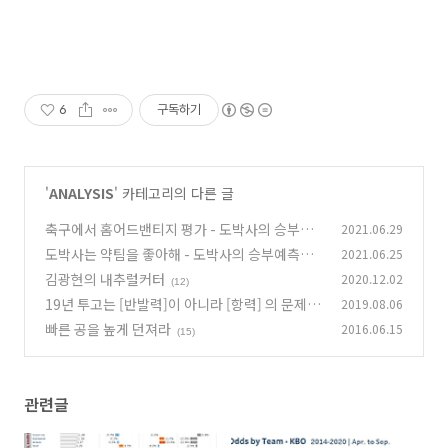
6
구독하기
'
ANALYSIS
' 카테고리의 다른 글
축구에서 홈어드밴티지 평가 - 도박사의 승부예
2021.06.29
측은 얼마나 정확할까 #3
도박사는 약팀을 좋아해 - 도박사의 승부예측은
2021.06.25
(15)
얼마나 정확할까 #1
김광현의 내추럴커터
2020.12.02
(170)
(12)
19년 투고는 [반발력]이 아니라 [항력] 의 문제
2019.08.06
(1
빠른 공을 높게 던져라
2016.06.15
5)
(15)
관련글