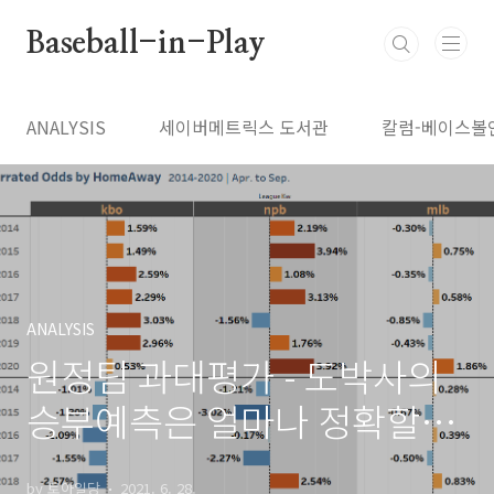
본문 바로가기
Baseball-in-Play
ANALYSIS
세이버메트릭스 도서관
칼럼-베이스볼
ANALYSIS
원정팀 과대평가 - 도박사의
승부예측은 얼마나 정확할까
#2
by 토아일당
2021. 6. 28.