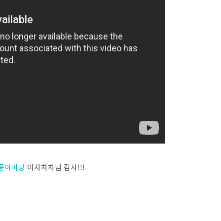
둥이마당
아자차차님 감사!!!