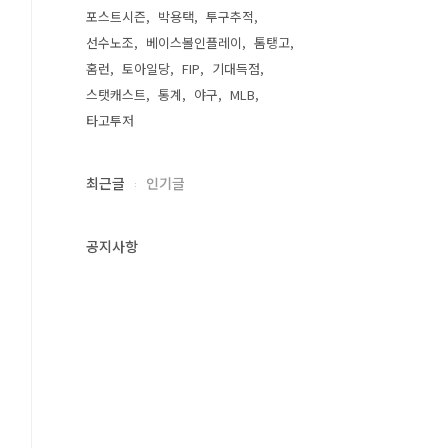
포스트시즌
박용택
투구추적
선수노조
베이스볼인플레이
톰탱고
홈런
토아일당
FIP
기대득점
스탯캐스트
통계
야구
MLB
타고투저
최근글
인기글
공지사항