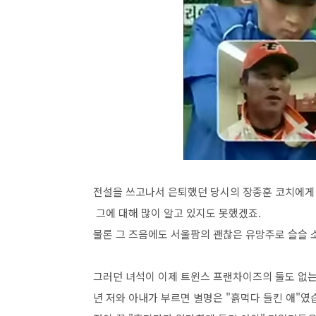
전설을 쓰고나서 은퇴했던 당시의 장종훈 코치에게
그에 대해 많이 알고 있지도 못했겠죠.
물론 그 즈음에도 서울팜의 괜찮은 유망주로 슬슬 
그러던 녀석이 이제 트윈스 프랜차이즈의 둘도 없는 
년 저와 아내가 부르면 별명은 "흙먹다 들킨 애"였