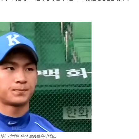
지환. 이때는 무척 뽀송뽀송하네요.