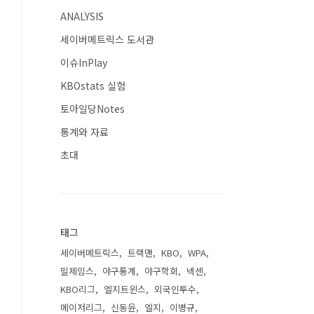
ANALYSIS
세이버메트릭스 도서관
이슈InPlay
KBOstats 실험
토아일당Notes
통계와 자료
초대
태그
세이버메트릭스
트랙맨
KBO
WPA
빌제임스
야구통계
야구학회
넥센
KBO리그
엘지트윈스
외국인투수
메이저리그
신동윤
엘지
이병규