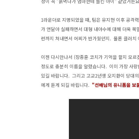
정이 꼭 "흙먹다가 엄마한테 들킨 아이" 같았거든
1라운더로 지명되었을 때, 팀은 유지현 이후 공격
가 연달아 실패하면서 대형 내야수에 대해 더욱 목
런까지 쳐내면서 어찌가 반가웠던지. 물론 클러치 
이젠 다시만나서 (장종훈 코치가 기억을 할지 모르
정도로 충분히 이름을 알렸습니다. 이미 가장 사랑
있길 바랍니다. 그리고 고교2년생 오지환이 당대의
에게 듣게 되길 바립니다.
"선배님의 유니폼을 보물