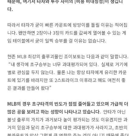
때문에, 여기서 타자와 투수 사이의 [비용 비대칭성]이 생깁니
다.
따라서 타자가 굳이 빠른 카운트에 방망이를 돌릴 이유는 적어집
니다. 왠만하면 2장이나 3장의 카드를 값싸게 열어볼 수 있는 게
임 테이블에서 굳이 일찍 승부를 걸 이유는 없습니다.
현존 MLB 최강의 출루괴물인 조이보토는 다음과 같이 말합니다.
“내 생각에 초구승부는 너무 과대평가되어 있다. 실제로 거기에
별로 관심을 두지 않는다. 물론 나는 항상 타자에게 유리한 카운
트에 있기를 바라지만 또 2스트라이크 이후라고 해도 여전히 좋
은 결과를 만들어 왔다”
MLB의 경우 초구타격의 빈도가 점점 줄어들고 있으며 가급적 더
많은 공을 보려고 하는 성향이 나타나고 있습니다
. 안타가 아닌
볼넷 출루의 가치가 과거보다 높이 평가되는 것도 이유겠지만 과
거의 믿음과 달리 초구승부에 대한 과대평가가 사라지고, 초반의
볼카운트가 막상 그렇게 큰 영향을 주는 것이 아니기 때문에 좀더